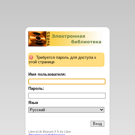
Требуется пароль для доступа к
этой странице
Имя пользователя:
Пароль:
Язык
Liber.eLib Версия 3.5.4a Liber
Электронная библиотека