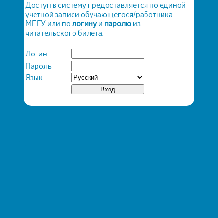
Доступ в систему предоставляется по единой
учетной записи обучающегося/работника
МПГУ или по
логину
и
паролю
из
читательского билета.
Логин
Пароль
Язык