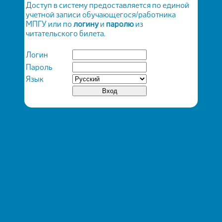
Доступ в систему предоставляется по единой
учетной записи обучающегося/работника
МПГУ или по
логину
и
паролю
из
читательского билета.
Логин
Пароль
Язык