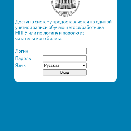
Доступ в систему предоставляется по единой
учетной записи обучающегося/работника
МПГУ или по
логину
и
паролю
из
читательского билета.
Логин
Пароль
Язык